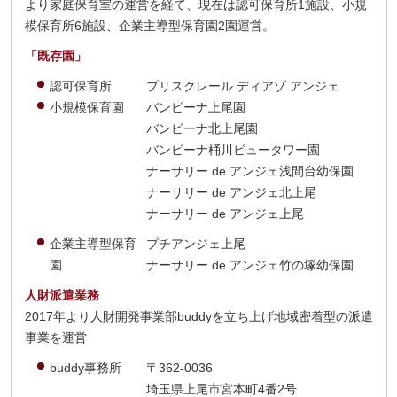
より家庭保育室の運営を経て、現在は認可保育所1施設、小規
模保育所6施設、企業主導型保育園2園運営。
「既存園」
認可保育所
プリスクレール ディアゾ アンジェ
小規模保育園
バンビーナ上尾園
バンビーナ北上尾園
バンビーナ桶川ビュータワー園
ナーサリー de アンジェ浅間台幼保園
ナーサリー de アンジェ北上尾
ナーサリー de アンジェ上尾
企業主導型保育
プチアンジェ上尾
園
ナーサリー de アンジェ竹の塚幼保園
人財派遣業務
2017年より人財開発事業部buddyを立ち上げ地域密着型の派遣
事業を運営
buddy事務所
〒362-0036
埼玉県上尾市宮本町4番2号